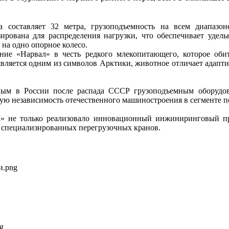
 составляет 32 метра, грузоподъемность на всем диапазон
ирована для распределения нагрузки, что обеспечивает удель
 на одно опорное колесо.
ие «Нарвал» в честь редкого млекопитающего, которое оби
является одним из символов Арктики, животное отличает адапт
вым в России после распада СССР грузоподъемным оборудов
ую независимость отечественного машиностроения в сегменте п
 не только реализовало инновационный инжиниринговый пр
 специализированных перегрузочных кранов.