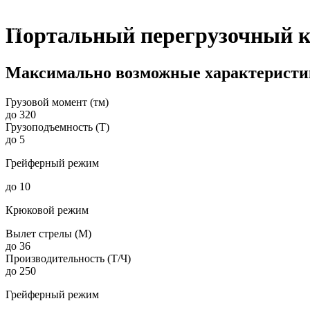
Портальные краны
Перегрузочные краны
Портальный перегрузочный 
Портальный перегрузочный кран «НАРВАЛ»
Максимально возможные характерист
Грузовой момент (тм)
до 320
Грузоподъемность (Т)
до 5
Грейферный режим
до 10
Крюковой режим
Вылет стрелы (М)
до 36
Производительность (Т/Ч)
до 250
Грейферный режим