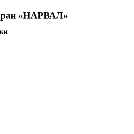
кран «НАРВАЛ»
ики