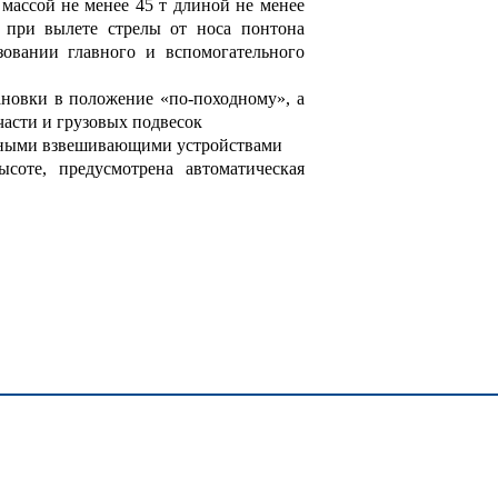
 массой не менее 45 т длиной не менее
е при вылете стрелы от носа понтона
овании главного и вспомогательного
новки в положение «по-походному», а
части и грузовых подвесок
нными взвешивающими устройствами
соте, предусмотрена автоматическая