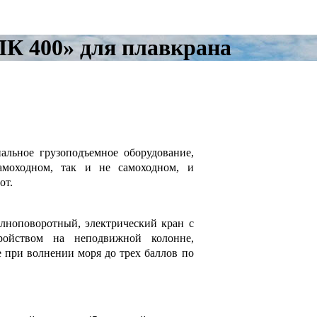
ПК 400» для плавкрана
иальное грузоподъемное оборудование,
амоходном, так и не самоходном, и
от.
олноповоротный, электрический кран с
ройством на неподвижной колонне,
 при волнении моря до трех баллов по