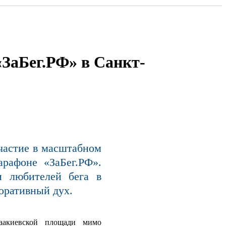
ЗаБег.РФ» в Санкт-
частие в масштабном
рафоне «ЗаБег.РФ».
и любителей бега в
оративный дух.
аакиевской площади мимо