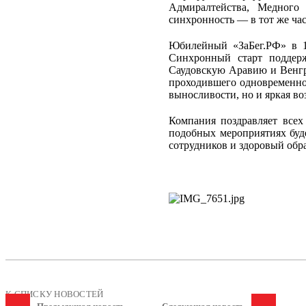
Адмиралтейства, Медного
синхронность — в тот же ча
Юбилейный «ЗаБег.РФ» в 10
Синхронный старт поддерж
Саудовскую Аравию и Венгр
проходившего одновременно 
выносливости, но и яркая в
Компания поздравляет всех
подобных мероприятиях буд
сотрудников и здоровый обр
К СПИСКУ НОВОСТЕЙ