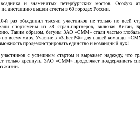
 всадника и знаменитых петербургских мостов. Особую а
с на дистанцию вышли атлеты в 60 городах России.
-й раз объединил тысячи участников не только по всей стр
али спортсмены из 38 стран-партнёров, включая Китай, Бр
ию. Таким образом, бегуны ЗАО «СММ» стали частью глобаль
по всему миру. Участие в «ЗаБег.РФ» для нашей команды «СМ
озможность продемонстрировать единство и командный дух!
 участников с успешным стартом и выражает надежду, что тр
ет только крепнуть. ЗАО «СММ» продолжает поддерживать с
аз жизни.