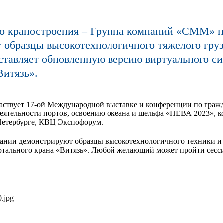
го краностроения – Группа компаний «СММ» н
 образцы высокотехнологичного тяжелого гру
ставляет обновленную версию виртуального с
Витязь».
ствует 17-ой Международной выставке и конференции по граж
деятельности портов, освоению океана и шельфа «НЕВА 2023», ко
-Петербурге, КВЦ Экспофорум.
пании демонстрируют образцы высокотехнологичного техники 
ртального крана «Витязь». Любой желающий может пройти сесси