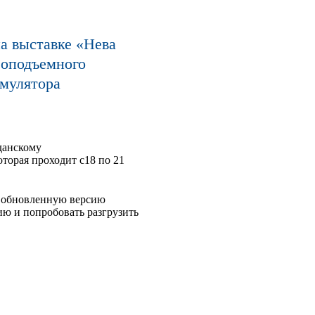
а выставке «Нева
зоподъемного
имулятора
данскому
торая проходит с18 по 21
и обновленную версию
ю и попробовать разгрузить