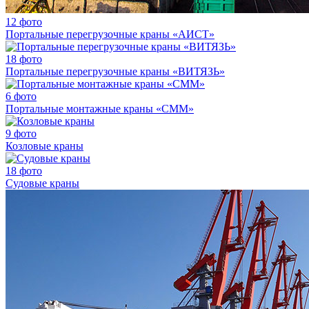
12 фото
Портальные перегрузочные краны «АИСТ»
18 фото
Портальные перегрузочные краны «ВИТЯЗЬ»
6 фото
Портальные монтажные краны «СММ»
9 фото
Козловые краны
18 фото
Судовые краны