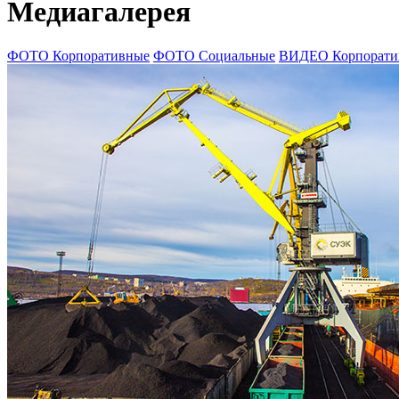
Медиагалерея
ФОТО Корпоративные
ФОТО Социальные
ВИДEО Корпорати